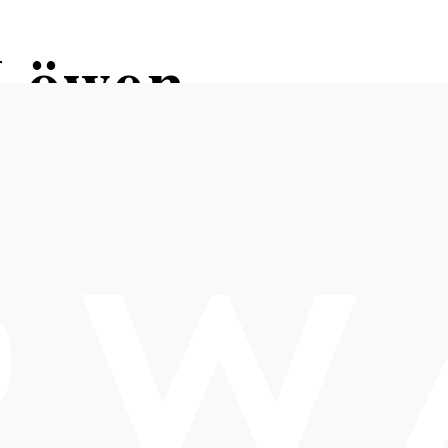
 Löwen
Öffnungszeiten
Tisch telefonisch reservieren
Mittwoch 9 - 24 Uhr
Donnerstag 9 - 14 Uhr
Freitag 15 - 24 Uhr
Sonntag 9 - 15 Uhr
oder nach Vereinbarung!