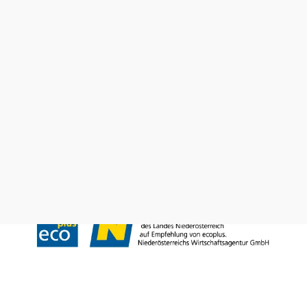
Wienerwald Tourismus GmbH
+43 2231 62176
office@wienerwald.info
Impressum
Datenschutz
Haftungsausschluss
Barrierefreiheitserklärung
LE/LEADER 23-27
Copyright © Wienerwald Tourismus GmbH