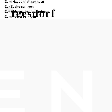
Zum Hauptinhalt springen
Zur Suche springen
Teesdorf
Zur Hauptnavigation springen
Zum Footer springen
In Merkliste speichern
Die Marktgemeinde Teesdorf im Bezirk Baden liegt im
Steinfeld – umgeben von Weingärten und Feldern im
südlichen Wienerwald. Durchflossen von der Triesting,
bietet der Weinbau-Ort erfrischende Möglichkeiten für
Tagesausflüge mit der ganzen Familie. Als Wahrzeichen
von Teesdorf gilt das geschichtsträchtige Gebäude der
ehemaligen Baumwollspinnerei mit markantem
Wasserturm.
Urlaub vom Alltag in Teesdorf
Spaziergänge zwischen den Weingärten oder Rad-Touren
am – auch für Kinder idealen – Triestingau-Radweg: In
Teesdorf lässt es sich naturnah und stressfrei entspannen.