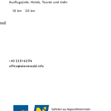
Ausflugsziele, Hotels, Touren und mehr
Suchradius
10 km
20 km
null
Wienerwald Tourismus GmbH
+43 2231 62176
office@wienerwald.info
Impressum
Datenschutz
Haftungsausschluss
Barrierefreiheitserklärung
LE/LEADER 23-27