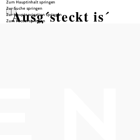
Zum Hauptinhalt springen
Zur Suche springen
Ausg´steckt is´
Zur Hauptnavigation springen
Zum Footer springen
Heurigen - Weinkultur mit Stil
Weingut Familie Auer, 2523 Tattendorf