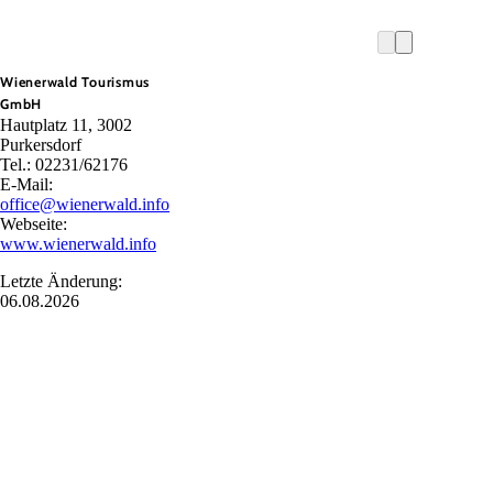
Wienerwald Tourismus
GmbH
Hautplatz 11, 3002
Purkersdorf
Tel.: 02231/62176
E-Mail:
office@wienerwald.info
Webseite:
www.wienerwald.info
Letzte Änderung:
06.08.2026
GG Tourismus der Stadtgemeinde Baden
Haben Sie Fragen? Wir helfen ihnen gerne weiter!