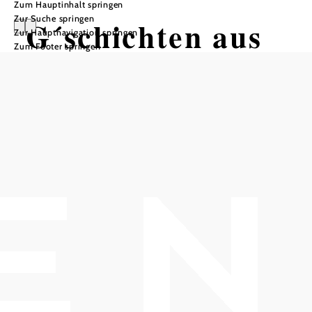
Zum Hauptinhalt springen
Zur Suche springen
G´schichten aus
Zur Hauptnavigation springen
Zum Footer springen
dem Wienerwald.
Der Wanderweg -
Etappe 1
Wandertour ausgehend von
Haltstelle Baden bei Wien Strandbad
Schwierigkeit: mittel
Distanz: 17,00 km
Dauer: 5:30 h
Aufstieg: 431 Hm
Abstieg: 342 Hm
In Merkliste speichern