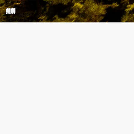
Zum Hauptinhalt springen
Zur Suche springen
Zur Hauptnavigation springen
Zum Footer springen
G´schichten aus
dem Wienerwald
- Der Wanderweg
©
© Niederösterreich Werbung/Robert Herbst
G'schichten
und Kultur