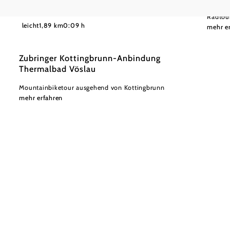
Radtou
©
Wienerwald Tourismus GmbH / Christoph Kerschbaum
leicht
1,89 km
0:09 h
mehr e
Zubringer Kottingbrunn-Anbindung
Thermalbad Vöslau
Mountainbiketour ausgehend von Kottingbrunn
mehr erfahren