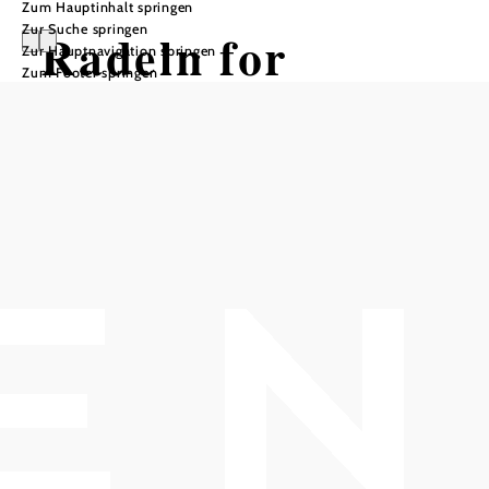
Zum Hauptinhalt springen
Zur Suche springen
Radeln for
Zur Hauptnavigation springen
Zum Footer springen
Family
Tour1_Tag1
Radtour ausgehend von Bad Vöslau
Schwierigkeit: leicht
Distanz: 20,89 km
Dauer: 1:25 h
Aufstieg: 54 Hm
Abstieg: 50 Hm
In Merkliste speichern