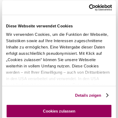
from the south A2 A21 exit Hinterbrühl / Sparbach Exit 26
Amenities
&
facilities
Diese Webseite verwendet Cookies
Wir verwenden Cookies, um die Funktion der Webseite,
Room with
Statistiken sowie auf Ihre Interessen zugeschnittene
balcony
Inhalte zu ermöglichen. Eine Weitergabe dieser Daten
erfolgt ausschließlich pseudonymisiert. Mit Klick auf
Leisure
„Cookies zulassen“ können Sie unsere Webseite
activities
weiterhin in vollem Umfang nutzen. Diese Cookies
werden – mit Ihrer Einwilligung – auch von Drittanbietern
Running track
in den USA verarbeitet und verwendet. In den USA
besteht derzeit kein angemessenes Datenschutzniveau,
Capacity
und es ist nicht ausgeschlossen, dass staatliche
Details zeigen
4 rooms
Sicherheitsbehörden entsprechende Anordnungen
gegenüber den Drittanbietern (Google und Meta
Request
Platforms, Inc.) treffen, um Zugriff auf Daten zu Kontroll-
Cookies zulassen
und Überwachungszwecken zu erhalten. Dagegen gibt es