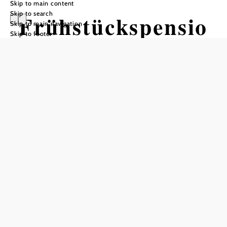
Skip to main content
Skip to search
Frühstückspensio
Skip to main navigation
Skip to footer
n Gästehaus
Schefberger
Add to favorites
Welcome to Gaaden at the foot of the Anninger.
Our house is situated in a quiet location, at the foot of the
Anninger, in the Föhrenberge Nature Park. An ideal place
for anyone seeking harmony with nature. Whether you are
traveling for business or pleasure or simply want to spend a