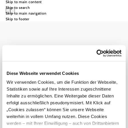
Skip to main content
Skip to search
Skip to main navigation
Skip to footer
null
Search on the map
Accessible by public transport
TOP attractions
Wheelchair accessible
Refresh map
Towns & cities
Dog-friendly
Close legend
Suitable in bad weather
Hiking
Discount with the Lower Austria Card
Back
Diese Webseite verwendet Cookies
Cycling & MTB
Wienerwald Tourismus GmbH
Hiking
Back
Wir verwenden Cookies, um die Funktion der Webseite,
+43 2231 62176
Winter activities
Mountain hikes
Cycling & MTB
office@wienerwald.info
Statistiken sowie auf Ihre Interessen zugeschnittene
Back
Long-distance hikes
Leisure & sports
Top cycling tours
Winter activities
Inhalte zu ermöglichen. Eine Weitergabe dieser Daten
Pilgrimage routes
Back
Leisure cycling tours
Accommodation
erfolgt ausschließlich pseudonymisiert. Mit Klick auf
Themed trails
Cross-country skiing
Leisure & sports
Order brochures
Newsletter abonnieren
Cycling tours
Back
Hiking tours
„Cookies zulassen“ können Sie unsere Webseite
Snowshoe hiking
Excursions & culture
Family cycling tours
Lakes & swimming spots
Accommodation
Leisure hiking
Winter hiking
weiterhin in vollem Umfang nutzen. Diese Cookies
Back
E-biking
Beach volleyball
Culinary delights & wine
City walk
Apartment
Legal notice
Data protection
Excursions & culture
werden – mit Ihrer Einwilligung – auch von Drittanbietern
MTB trails
Ice skating & ice sports
Back
Farm stay