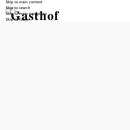
Skip to main content
Skip to search
Gasthof
Skip to main navigation
Skip to footer
Gnasmüller
Send inquiry
Add to favorites
We have 4 guest rooms.
The shared shower and WC are located in the corridor.
Washing facilities are available in each room.
Prices on request.