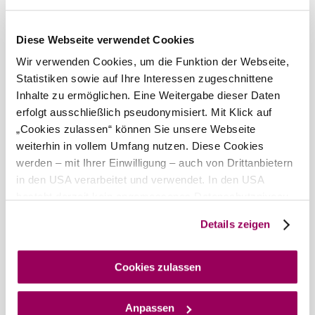
Diese Webseite verwendet Cookies
Show more
Wir verwenden Cookies, um die Funktion der Webseite,
Statistiken sowie auf Ihre Interessen zugeschnittene
Discover the area
Inhalte zu ermöglichen. Eine Weitergabe dieser Daten
erfolgt ausschließlich pseudonymisiert. Mit Klick auf
Attractions, hotels, tours &amp; more
„Cookies zulassen“ können Sie unsere Webseite
Search
10 km
20 km
weiterhin in vollem Umfang nutzen. Diese Cookies
radius
werden – mit Ihrer Einwilligung – auch von Drittanbietern
null
in den USA verarbeitet und verwendet. In den USA
besteht derzeit kein angemessenes Datenschutzniveau,
und es ist nicht ausgeschlossen, dass staatliche
Details zeigen
Sicherheitsbehörden entsprechende Anordnungen
gegenüber den Drittanbietern (Google und Meta
Platforms, Inc.) treffen, um Zugriff auf Daten zu Kontroll-
Cookies zulassen
Wienerwald Tourismus GmbH
und Überwachungszwecken zu erhalten. Dagegen gibt es
+43 2231 62176
office@wienerwald.info
keine wirksamen Rechtsbehelfe und
Anpassen
Rechtsschutzmöglichkeiten. Zudem werden von den