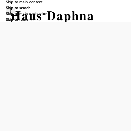
Skip to main content
Skip to search
Haus Daphna
Skip to main navigation
Skip to footer
Send inquiry
Add to favorites
Cozy summer retreat in an old garden villa near the spa
gardens. 5 minutes' walk to the spa / forest tennis courts.
Generously furnished, good traffic connection. Air-
condition, SAT, Internet. Friendly welcome in a traditional
house
null
Daphna