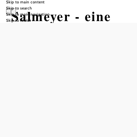
Skip to main content
Skip to search
Salmeyer - eine
Skip to main navigation
Skip to footer
ART Hotel –
Appartments
Add to favorites
The Bürgerhaus Salmeyer is one of the most beautiful and
historic buildings in Klosterneuburg. A fusion of tradition
and modernity, of light and shade.
Enjoy the moment when the sun sets over the garden and
the sound of the birch leaves swaying in the wind.