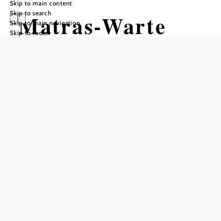
Skip to main content
Skip to search
Matras-Warte
Skip to main navigation
Skip to footer
und Schöpfl-
Schutzhaus
Send inquiry
Add to favorites
The Schöpfl shelter is a refuge run by the ÖTK (Austrian
Tourist Club) on the Schöpfl, the highest mountain in the