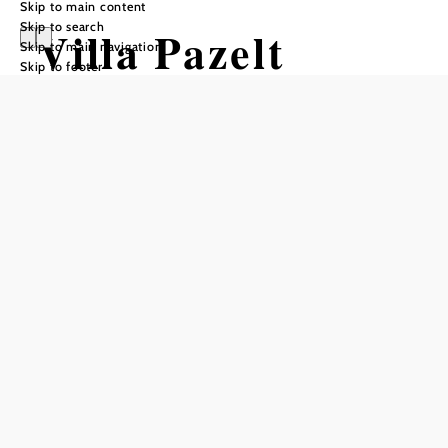
Skip to main content
Skip to search
Villa Pazelt
Skip to main navigation
Skip to footer
Send inquiry
Add to favorites
Villa Pazelt was built in 1895 and is located in the old
town center of Bad Vöslau. The villa offers 4 apartments
in different sizes. The smallest apartment is for up to 2
people and the largest for up to 6 people.
null
Villa Pazelt