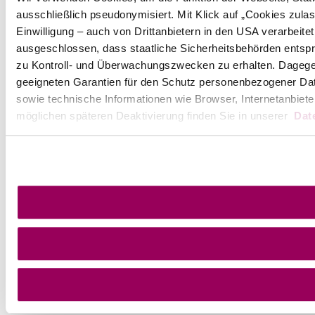
ausschließlich pseudonymisiert. Mit Klick auf „Cookies zul
Einwilligung – auch von Drittanbietern in den USA verarbeit
ausgeschlossen, dass staatliche Sicherheitsbehörden entspr
zu Kontroll- und Überwachungszwecken zu erhalten. Dageg
geeigneten Garantien für den Schutz personenbezogener Date
sowie technische Informationen wie Browser, Internetanbiete
möglichen späteren Deaktivierung finden Sie in unserer
Dat