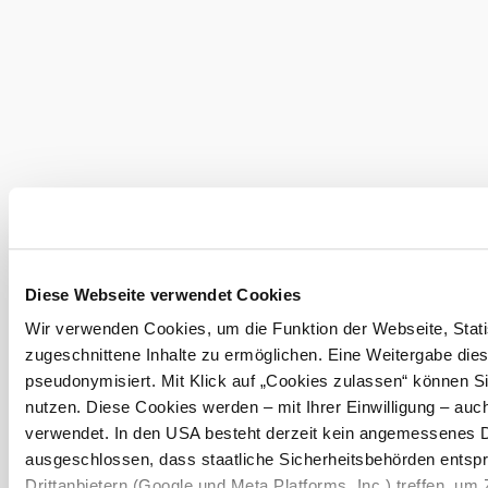
Garage
Pets allowed
Parking
Leisure
activities
Garden
Golf course
Massage
View all
Diese Webseite verwendet Cookies
leisure
Wir verwenden Cookies, um die Funktion der Webseite, Statis
activities
Garden
zugeschnittene Inhalte zu ermöglichen. Eine Weitergabe dies
Golf course
pseudonymisiert. Mit Klick auf „Cookies zulassen“ können S
Payment
nutzen. Diese Cookies werden – mit Ihrer Einwilligung – auch
Massage
options
verwendet. In den USA besteht derzeit kein angemessenes D
Horseback
ausgeschlossen, dass staatliche Sicherheitsbehörden ents
Cash only
riding
Drittanbietern (Google und Meta Platforms, Inc.) treffen, um 