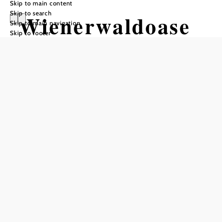
Skip to main content
Skip to search
Wienerwaldoase
Skip to main navigation
Skip to footer
Add to favorites
Our comfortably furnished apartments are located in the
middle of the Vienna Woods Biosphere Reserve. The
motto of our house: "Escape from everyday life - enter -
relax - feel good - enjoy".
Conditions/Extras
The prices are exclusive of visitor's tax. The visitor's tax is
EUR 1,-- per day/adult. Children are exempt from the
tourist tax. Pets are welcome, we charge EUR 4,-- per