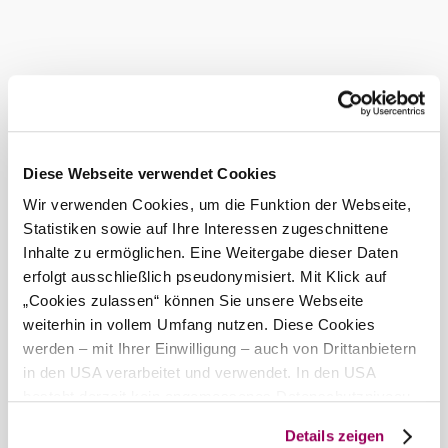
Parapluie mountain bike trail runs through the forest above.
Current weather in Breitenfurt bei
Wien
Today, 07.08.2026
26° to 29°
Cloudy
Diese Webseite verwendet Cookies
Wind speed
2,7 km/h
Wir verwenden Cookies, um die Funktion der Webseite,
Statistiken sowie auf Ihre Interessen zugeschnittene
Tomorrow, 08.08.2026
19° to 28°
Inhalte zu ermöglichen. Eine Weitergabe dieser Daten
erfolgt ausschließlich pseudonymisiert. Mit Klick auf
Cloudy
Wind speed
2,1 km/h
„Cookies zulassen“ können Sie unsere Webseite
weiterhin in vollem Umfang nutzen. Diese Cookies
werden – mit Ihrer Einwilligung – auch von Drittanbietern
Discover the area
in den USA verarbeitet und verwendet. In den USA
besteht derzeit kein angemessenes Datenschutzniveau,
Attractions, hotels, tours &amp; more
und es ist nicht ausgeschlossen, dass staatliche
Search
10 km
20 km
Details zeigen
Sicherheitsbehörden entsprechende Anordnungen