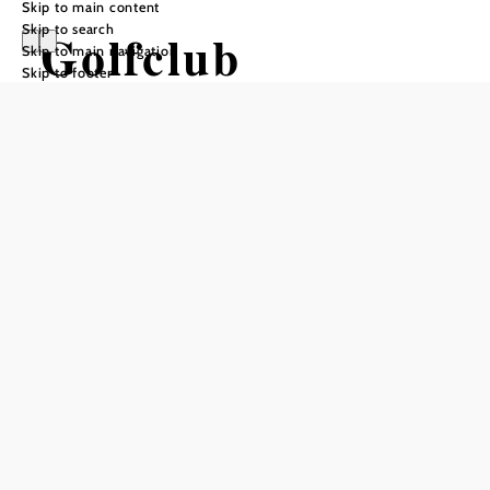
Skip to main content
Skip to search
Golfclub
Skip to main navigation
Skip to footer
Breitenfurt
Add to favorites
The Lower Austrian Breitenfurt Golf Club is located in the
district of Mödling, not far from Vienna. Whether it's a
sporting excursion or a relaxing break after work: The golf
course is just a ten-minute drive from the city - and is
surrounded by nature. The practical clubhouse is equipped
with a restaurant. The gently undulating course in a
perfectly peaceful location stretches along the slopes of the
Vienna Woods - and is home to an idyllic pond. Golfers
can expect a magnificent view on the 9-hole course in the
vicinity of a bird sanctuary. By the way: the popular