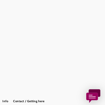
Legal notice
Data protection
Copyright © Wienerwald Tourismus GmbH
Info
Contact / Getting here