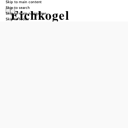
Skip to main content
Skip to search
Eichkogel
Skip to main navigation
Skip to footer
Add to favorites
The 367-metre-high Eichkogel, just south of Mödling in
Lower Austria, is a nature reserve. With its climatic and
geological characteristics, the area offers favorable
conditions for an abundance of different dry meadows,
bushes, forest landscapes and the insect world.
Vienna Woods,
Guntramsdorf
Location:
Characteristic plant species in spring are Iris pumila,
Adonis florets and daffodils. The sandy loess soil is very
attractive to many soil insects. As a result, new species can
always be admired on the Eichkogel. The Eichkogel is
considered Austria's most important collection point for
endangered species.