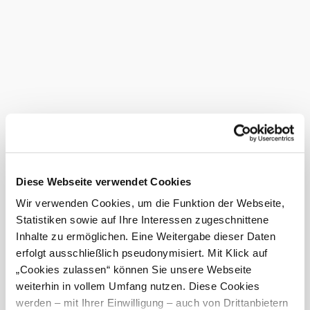
The Eichkogel is home to a wide variety of ecological
niches and habitats in a very small area, making it the main
area of occurrence for many animal species. More than ten
percent of the world's population of many species can be
found on the Eichkogel.
Tips in the area
The Gasthof
Zum Eichkogel Wirt
invites its guests
to indulge in culinary delights in a family
atmosphere.
The
ocean bathing pond
in Guntramsdorf offers
refreshment and relaxation for visitors of all ages.
Current weather in Guntramsdorf
Diese Webseite verwendet Cookies
Wir verwenden Cookies, um die Funktion der Webseite,
Statistiken sowie auf Ihre Interessen zugeschnittene
Today, 06.08.2026
28° to 33°
Inhalte zu ermöglichen. Eine Weitergabe dieser Daten
Cloudy
erfolgt ausschließlich pseudonymisiert. Mit Klick auf
Wind speed
3,4 km/h
„Cookies zulassen“ können Sie unsere Webseite
weiterhin in vollem Umfang nutzen. Diese Cookies
Tomorrow, 07.08.2026
23° to 31°
werden – mit Ihrer Einwilligung – auch von Drittanbietern