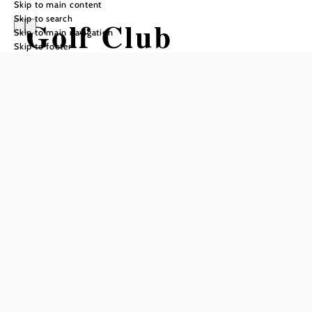
Skip to main content
Skip to search
Golf Club
Skip to main navigation
Skip to footer
Leopoldsdorf
Add to favorites
On the spacious 9-hole course with modern training
facilities and a well-stocked golf store, every guest is well
looked after from day one.
Getting started in golf with flexible courses or private
lessons is made easy
morning or evening courses during the week or at
weekends - you can choose your own private lessons.
If you just want to get a taste of golf, we cordially invite