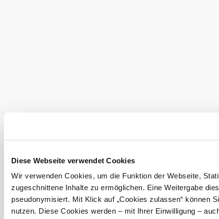
Discover the area
Attractions, hotels, tours &amp; more
Search
10 km
20 km
radius
null
Wienerwald Tourismus GmbH
+43 2231 62176
Diese Webseite verwendet Cookies
office@wienerwald.info
Wir verwenden Cookies, um die Funktion der Webseite, Statis
zugeschnittene Inhalte zu ermöglichen. Eine Weitergabe dies
Order brochures
Newsletter abonnieren
pseudonymisiert. Mit Klick auf „Cookies zulassen“ können S
nutzen. Diese Cookies werden – mit Ihrer Einwilligung – auch