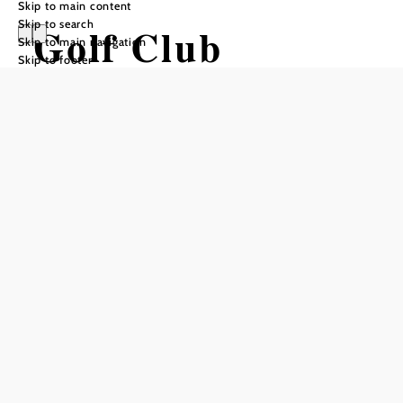
Skip to main content
Skip to search
Golf Club
Skip to main navigation
Skip to footer
Wienerwald
Add to favorites
The 9-hole GC Wienerwald course is located in the most
beautiful part of the Vienna Woods. At the Wienerwald
Golf Club, time is turned back and a decelerated game of
golf is offered away from the hustle and bustle and stress.
If you value a quiet round of golf in an idyllic location and
don't mind fairways close to nature, then give it a try here
and enjoy nature and a family experience as well as golf!
null
Golf Club