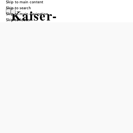
Skip to main content
Skip to search
Kaiser-
Skip to main navigation
Skip to footer
Jubiläumswarte
am Eschenkogel
Add to favorites
The viewing platform, which was ceremoniously reopened in
2021, is the landmark of the Anninger and sits enthroned on
the Eschenkogel.
In 1878, a wooden viewing platform was erected by the
Mödling Friends of Nature Association, the "Verein 1877".
Almost 20 years later, the so-called "Sofienwarte" was