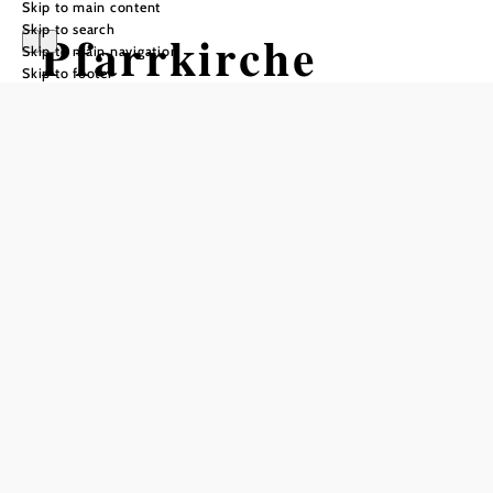
Skip to main content
Skip to search
Pfarrkirche
Skip to main navigation
Skip to footer
Maria
Enzersdorf
Add to favorites
The Franciscan monastery in Maria Enzersdorf is the first
stop on the "Via sacra" from Vienna to Mariazell. The
pilgrimage to "Maria Heil der Kranken" has existed since
1730. Under Joseph II, the monastery was elevated to a
parish and the church dedicated to St. Mary Magdalene
was adapted to the new situation. The interior therefore
also bears the hallmarks of the Rococo period.