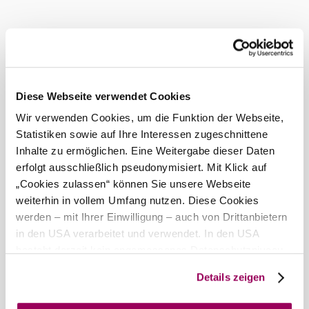
Current weather in Maria Enzersdorf
Today, 06.08.2026
29° to 31°
Cloudy
Wind speed
3,3 km/h
Diese Webseite verwendet Cookies
Wir verwenden Cookies, um die Funktion der Webseite,
Tomorrow, 07.08.2026
24° to 32°
Statistiken sowie auf Ihre Interessen zugeschnittene
Inhalte zu ermöglichen. Eine Weitergabe dieser Daten
Cloudy
erfolgt ausschließlich pseudonymisiert. Mit Klick auf
Wind speed
4,7 km/h
„Cookies zulassen“ können Sie unsere Webseite
weiterhin in vollem Umfang nutzen. Diese Cookies
Discover the area
werden – mit Ihrer Einwilligung – auch von Drittanbietern
in den USA verarbeitet und verwendet. In den USA
Attractions, hotels, tours &amp; more
besteht derzeit kein angemessenes Datenschutzniveau,
Search
10 km
20 km
und es ist nicht ausgeschlossen, dass staatliche
radius
Details zeigen
Sicherheitsbehörden entsprechende Anordnungen
gegenüber den Drittanbietern (Google und Meta