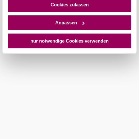
Platforms, Inc.) treffen, um Zugriff auf Daten zu Kontroll-
Cookies zulassen
und Überwachungszwecken zu erhalten. Dagegen gibt es
keine wirksamen Rechtsbehelfe und
Anpassen
Rechtsschutzmöglichkeiten. Zudem werden von den
Wienerwald Tourismus GmbH
USA keine geeigneten Garantien für den Schutz
+43 2231 62176
personenbezogener Daten gewährt. Wir geben nur Ihre
nur notwendige Cookies verwenden
office@wienerwald.info
IP-Adresse (in gekürzter Form, sodass keine eindeutige
Zuordnung möglich ist) sowie technische Informationen
Order brochures
Newsletter abonnieren
wie Browser, Internetanbieter, Endgerät und
Bildschirmauflösung an Google bzw. an. Meta weiter.
Weitere Details zu Cookies und einer möglichen späteren
Legal notice
Data protection
Deaktivierung finden Sie in unserer
Datenschutzerklärung
.
Copyright © Wienerwald Tourismus GmbH