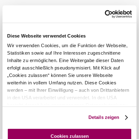
Today, 09.08.2026
28° to 32°
Cloudy
Wind speed
3,7 km/h
Diese Webseite verwendet Cookies
Tomorrow, 10.08.2026
20° to 36°
Wir verwenden Cookies, um die Funktion der Webseite,
Cloudy
Statistiken sowie auf Ihre Interessen zugeschnittene
Wind speed
1,5 km/h
Inhalte zu ermöglichen. Eine Weitergabe dieser Daten
erfolgt ausschließlich pseudonymisiert. Mit Klick auf
Discover the area
„Cookies zulassen“ können Sie unsere Webseite
weiterhin in vollem Umfang nutzen. Diese Cookies
Attractions, hotels, tours &amp; more
werden – mit Ihrer Einwilligung – auch von Drittanbietern
in den USA verarbeitet und verwendet. In den USA
Search
10 km
20 km
radius
besteht derzeit kein angemessenes Datenschutzniveau,
und es ist nicht ausgeschlossen, dass staatliche
null
Details zeigen
Sicherheitsbehörden entsprechende Anordnungen
gegenüber den Drittanbietern (Google und Meta
Platforms, Inc.) treffen, um Zugriff auf Daten zu Kontroll-
Cookies zulassen