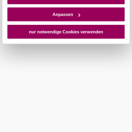
und Überwachungszwecken zu erhalten. Dagegen gibt es
keine wirksamen Rechtsbehelfe und
Anpassen
Wienerwald Tourismus GmbH
Rechtsschutzmöglichkeiten. Zudem werden von den
+43 2231 62176
USA keine geeigneten Garantien für den Schutz
office@wienerwald.info
personenbezogener Daten gewährt. Wir geben nur Ihre
nur notwendige Cookies verwenden
IP-Adresse (in gekürzter Form, sodass keine eindeutige
Order brochures
Newsletter abonnieren
Zuordnung möglich ist) sowie technische Informationen
wie Browser, Internetanbieter, Endgerät und
Bildschirmauflösung an Google bzw. an. Meta weiter.
Legal notice
Data protection
Weitere Details zu Cookies und einer möglichen späteren
Deaktivierung finden Sie in unserer
Datenschutzerklärung
.
Copyright © Wienerwald Tourismus GmbH