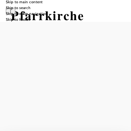
Skip to main content
Skip to search
Pfarrkirche
Skip to main navigation
Skip to footer
Perchtoldsdorf
Add to favorites
The parish church dedicated to St. Augustine was
originally built from the chapel of BURG Perchtoldsdorf
Castle. It was elevated to parish church status by the
Bishop of Passau in 1217. The model for the new Gothic
building as a three-aisled hall church from 1370 was St.
Stephen's Cathedral in Vienna.
Current weather in Perchtoldsdorf