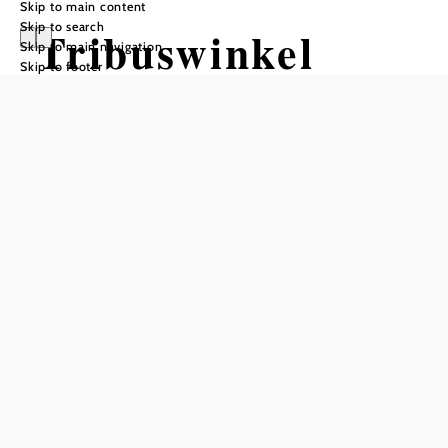
Skip to main content
Skip to search
Tribuswinkel
Skip to main navigation
Skip to footer
castle
Add to favorites
Worth seeing castle park with nature trail
Tribuswinkel Castle looks back on an eventful history and
many lords. The Starhembergs, the Streun von
Schwarzenau and the Hoyos are just some of the names of
the changing owners at the beginning of the castle's
history. During the Turkish wars, Tribuswinkel was a well-
defended refuge for the civilian population.