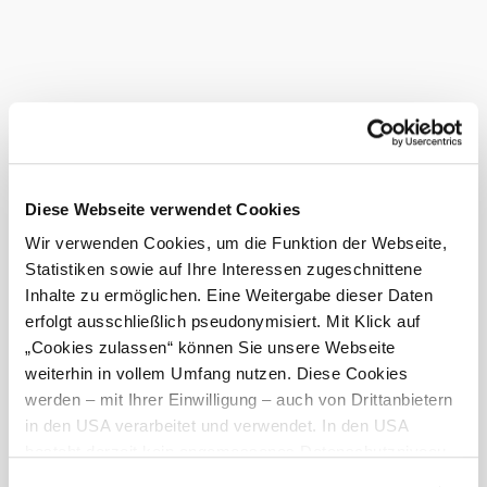
The park around the castle, laid out as an English garden,
is good for the eye and the soul. In addition, a nature trail
in the historic setting enriches the knowledge of flora and
fauna.
Current weather in Tribuswinkel
Today, 08.08.2026
27° to 30°
Diese Webseite verwendet Cookies
Mainly clear
Wir verwenden Cookies, um die Funktion der Webseite,
Wind speed
2,9 km/h
Statistiken sowie auf Ihre Interessen zugeschnittene
Inhalte zu ermöglichen. Eine Weitergabe dieser Daten
Tomorrow, 09.08.2026
19° to 33°
erfolgt ausschließlich pseudonymisiert. Mit Klick auf
Partly cloudy
„Cookies zulassen“ können Sie unsere Webseite
Wind speed
1,9 km/h
weiterhin in vollem Umfang nutzen. Diese Cookies
werden – mit Ihrer Einwilligung – auch von Drittanbietern
Discover the area
in den USA verarbeitet und verwendet. In den USA
©
Schloss Tribuwinkel
besteht derzeit kein angemessenes Datenschutzniveau,
Attractions, hotels, tours &amp; more
und es ist nicht ausgeschlossen, dass staatliche