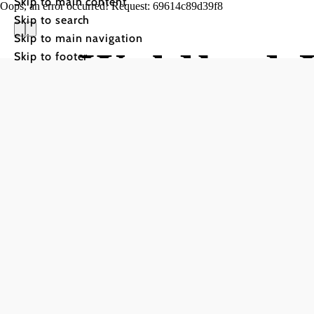
Skip to main content
Oops, an error occurred! Request: 69614c89d39f8
Skip to search
Skip to main navigation
Waldbad 
Skip to footer