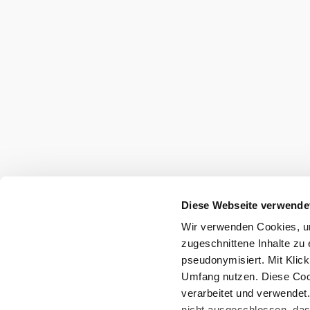
Wienerwald Tourismus GmbH
+43 2231 62176
office@wienerwald.info
Legal notice
Data protection
Diese Webseite verwende
Wir verwenden Cookies, um
Copyright © Wienerwald Tourismus GmbH
zugeschnittene Inhalte zu 
pseudonymisiert. Mit Klic
Umfang nutzen. Diese Cook
verarbeitet und verwendet
nicht ausgeschlossen, da