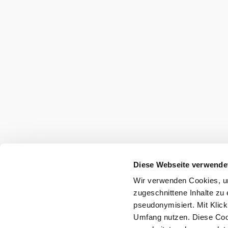
Wienerwald Tourismus GmbH
+43 2231 62176
office@wienerwald.info
Legal notice
Data protection
Diese Webseite verwende
Wir verwenden Cookies, um
Copyright © Wienerwald Tourismus GmbH
zugeschnittene Inhalte zu 
pseudonymisiert. Mit Klic
Umfang nutzen. Diese Cook