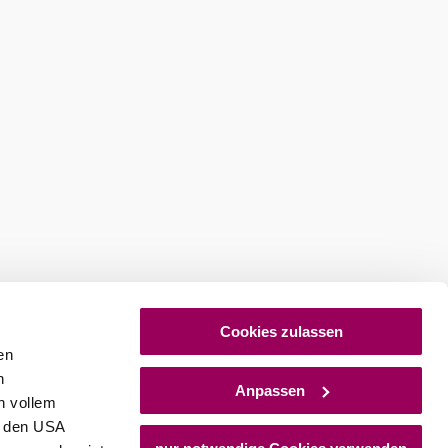
ures
Newsletter abonnieren
Cookies zulassen
en
h
Anpassen
n vollem
n den USA