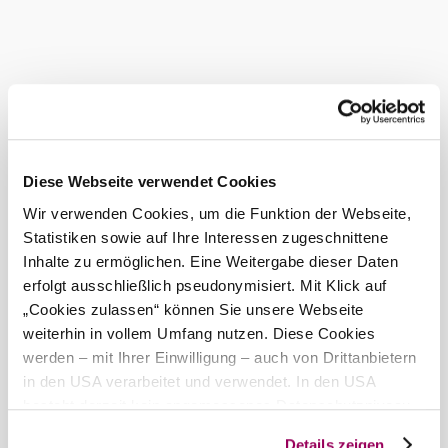
Adventure Golf Gumpoldskirchen
Leisure activities
Discover more
Current weather in Gumpoldskirchen
Today, 07.08.2026
23° to 31°
Diese Webseite verwendet Cookies
Cloudy
Wir verwenden Cookies, um die Funktion der Webseite,
Wind speed
4,1 km/h
Statistiken sowie auf Ihre Interessen zugeschnittene
Inhalte zu ermöglichen. Eine Weitergabe dieser Daten
Tomorrow, 08.08.2026
22° to 30°
erfolgt ausschließlich pseudonymisiert. Mit Klick auf
„Cookies zulassen“ können Sie unsere Webseite
Cloudy
Wind speed
2,4 km/h
weiterhin in vollem Umfang nutzen. Diese Cookies
werden – mit Ihrer Einwilligung – auch von Drittanbietern
in den USA verarbeitet und verwendet. In den USA
Discover the area
besteht derzeit kein angemessenes Datenschutzniveau,
und es ist nicht ausgeschlossen, dass staatliche
Attractions, hotels, tours &amp; more
Details zeigen