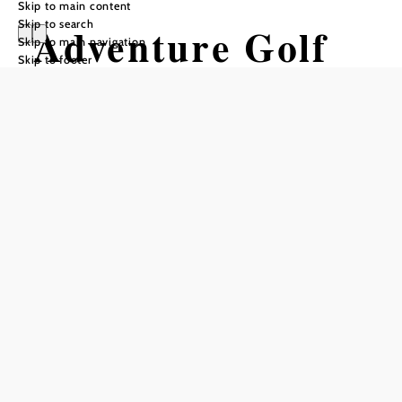
Skip to main content
Skip to search
Adventure Golf
Skip to main navigation
Skip to footer
Gumpoldskirche
n
Add to favorites
Adventure Golf offers an 18-hole adventure golf course,
an 18-hole miniature golf course and 2 pool soccer pitches
on its spacious grounds.
More to discover