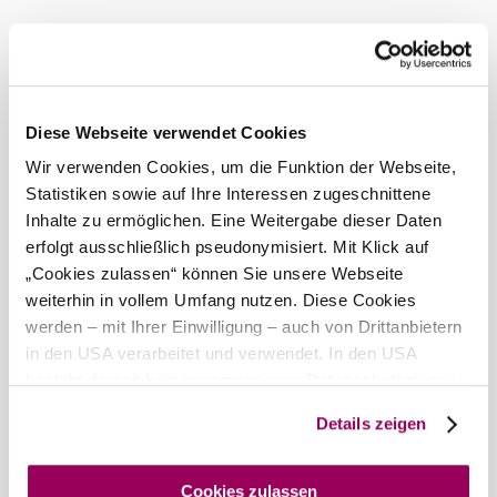
Today, 08.08.2026
26° to 28°
Partly cloudy
Wind speed
3,0 km/h
Diese Webseite verwendet Cookies
Tomorrow, 09.08.2026
17° to 32°
Wir verwenden Cookies, um die Funktion der Webseite,
Cloudy
Statistiken sowie auf Ihre Interessen zugeschnittene
Wind speed
2,1 km/h
Inhalte zu ermöglichen. Eine Weitergabe dieser Daten
erfolgt ausschließlich pseudonymisiert. Mit Klick auf
Discover the area
„Cookies zulassen“ können Sie unsere Webseite
weiterhin in vollem Umfang nutzen. Diese Cookies
Attractions, hotels, tours &amp; more
werden – mit Ihrer Einwilligung – auch von Drittanbietern
in den USA verarbeitet und verwendet. In den USA
Search
10 km
20 km
radius
besteht derzeit kein angemessenes Datenschutzniveau,
und es ist nicht ausgeschlossen, dass staatliche
null
Details zeigen
Sicherheitsbehörden entsprechende Anordnungen
gegenüber den Drittanbietern (Google und Meta
Platforms, Inc.) treffen, um Zugriff auf Daten zu Kontroll-
Cookies zulassen