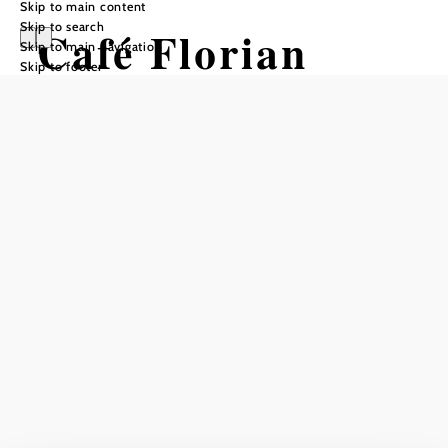
Skip to main content
Skip to search
Café Florian
Skip to main navigation
Skip to footer
Kurpark
Add to favorites
Opening hours from May (only in good weather)
Sunday to Thursday 09-21 h
Friday & Saturday 09-23 h
Current weather on site