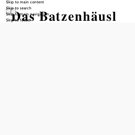
Skip to main content
Skip to search
Das Batzenhäusl
Skip to main navigation
Skip to footer
Add to favorites
Down-to-earth regional cuisine with a modern look
The Batzenhäusl on Theaterplatz in Baden is a place that
combines tradition and modernity in a unique way.
Following extensive renovation, the restaurant now shines
in new splendor. The restaurant, which has existed since
the 1970s, has been completely redesigned, leaving no
stone unturned. The menu has also been renewed and
takes 'down-to-earth' dishes to the next level. The
Batzenhäusl is a place that delights both locals and tourists
with its blend of tradition and modernity. A visit is an