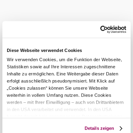
absolute must for anyone who wants to enjoy Austrian
cuisine in a stylish and modern setting.
Current weather in Baden
Today, 09.08.2026
29° to 33°
Partly cloudy
Diese Webseite verwendet Cookies
Wind speed
3,9 km/h
Wir verwenden Cookies, um die Funktion der Webseite,
Statistiken sowie auf Ihre Interessen zugeschnittene
Tomorrow, 10.08.2026
21° to 36°
Inhalte zu ermöglichen. Eine Weitergabe dieser Daten
Cloudy
erfolgt ausschließlich pseudonymisiert. Mit Klick auf
Wind speed
1,8 km/h
„Cookies zulassen“ können Sie unsere Webseite
weiterhin in vollem Umfang nutzen. Diese Cookies
Discover the area
werden – mit Ihrer Einwilligung – auch von Drittanbietern
in den USA verarbeitet und verwendet. In den USA
Attractions, hotels, tours &amp; more
besteht derzeit kein angemessenes Datenschutzniveau,
und es ist nicht ausgeschlossen, dass staatliche
Search
10 km
20 km
Details zeigen
Sicherheitsbehörden entsprechende Anordnungen
radius