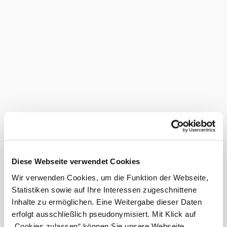
Hochram-Alpe, affectionately called "die Alm" by friends,
offers the perfect getaway destination, just 15 minutes from
Vienna!
All products are made from local ingredients, preferably
from the region and our own production, and are carefully
prepared in a natural, mostly traditional way. We do not
use any artificial additives or flavor enhancers.
Also available to take away from our own production such
©
Marktgemeinde Gablitz
as our elderberry syrup, lavender syrup and some from the
Alm-Selch.
More to discover
Hochramalpe Gablitz
Diese Webseite verwendet Cookies
Leisure activities
Discover more
Wir verwenden Cookies, um die Funktion der Webseite,
Current weather in Gablitz
Statistiken sowie auf Ihre Interessen zugeschnittene
Inhalte zu ermöglichen. Eine Weitergabe dieser Daten
erfolgt ausschließlich pseudonymisiert. Mit Klick auf
Today, 07.08.2026
21° to 30°
„Cookies zulassen“ können Sie unsere Webseite