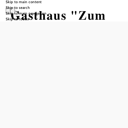
Skip to main content
Skip to search
Gasthaus "Zum
Skip to main navigation
Skip to footer
Kirchenwirt"
Add to favorites
A warm welcome !
We offer hot meals all day, selected wines, Stiegl beer on
tap, a wide range of dishes
Our hall and restaurant are ideally suited for club evenings,
birthdays and celebrations of all kinds
Our "Satzinger Stadl" is available for weddings and larger
celebrations!