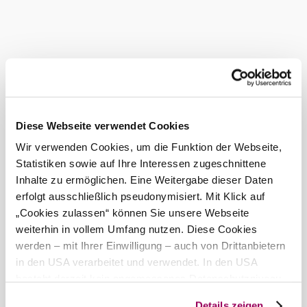
Coaches are very welcome - even on rest days (please
make sure to book in advance)
Looking forward to your visit - Sylvia Koberger
Current weather in Altlengbach
Today, 07.08.2026
21° to 30°
Diese Webseite verwendet Cookies
Cloudy
Wir verwenden Cookies, um die Funktion der Webseite,
Wind speed
3,1 km/h
Statistiken sowie auf Ihre Interessen zugeschnittene
Inhalte zu ermöglichen. Eine Weitergabe dieser Daten
Tomorrow, 08.08.2026
21° to 28°
erfolgt ausschließlich pseudonymisiert. Mit Klick auf
„Cookies zulassen“ können Sie unsere Webseite
Light rain
©
Wind speed
2,0 km/h
weiterhin in vollem Umfang nutzen. Diese Cookies
meinbezirk
werden – mit Ihrer Einwilligung – auch von Drittanbietern
in den USA verarbeitet und verwendet. In den USA
Discover the area
besteht derzeit kein angemessenes Datenschutzniveau,
und es ist nicht ausgeschlossen, dass staatliche
Attractions, hotels, tours &amp; more
Details zeigen