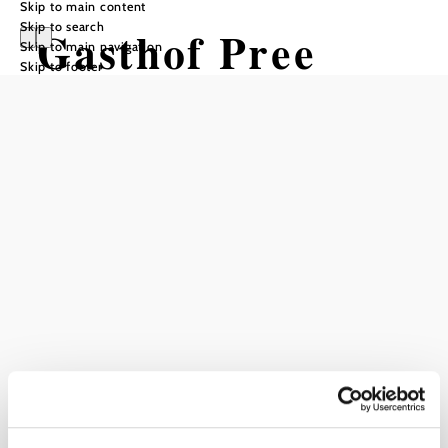
Skip to main content
Skip to search
Gasthof Pree
Skip to main navigation
Skip to footer
Add to favorites
Current weather in Asperhofen
Today, 07.08.2026
26° to 29°
Cloudy
Wind speed
3,0 km/h
Tomorrow, 08.08.2026
19° to 28°
Cloudy
Wind speed
1,8 km/h