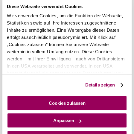
Diese Webseite verwendet Cookies
Discover the area
Wir verwenden Cookies, um die Funktion der Webseite,
Statistiken sowie auf Ihre Interessen zugeschnittene
Attractions, hotels, tours &amp; more
Inhalte zu ermöglichen. Eine Weitergabe dieser Daten
erfolgt ausschließlich pseudonymisiert. Mit Klick auf
Search
10 km
20 km
radius
„Cookies zulassen“ können Sie unsere Webseite
weiterhin in vollem Umfang nutzen. Diese Cookies
null
werden – mit Ihrer Einwilligung – auch von Drittanbietern
in den USA verarbeitet und verwendet. In den USA
besteht derzeit kein angemessenes Datenschutzniveau,
und es ist nicht ausgeschlossen, dass staatliche
Details zeigen
Sicherheitsbehörden entsprechende Anordnungen
Wienerwald Tourismus GmbH
gegenüber den Drittanbietern (Google und Meta
+43 2231 62176
Platforms, Inc.) treffen, um Zugriff auf Daten zu Kontroll-
Cookies zulassen
office@wienerwald.info
und Überwachungszwecken zu erhalten. Dagegen gibt es
keine wirksamen Rechtsbehelfe und
Anpassen
Rechtsschutzmöglichkeiten. Zudem werden von den
Order brochures
Newsletter abonnieren
USA keine geeigneten Garantien für den Schutz