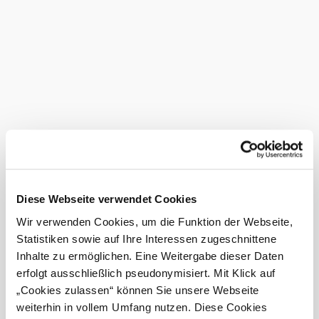
&
facilities
Parking
Terrace/guest
garden
Buses welcome
More to discover
Gasthof Zum Touristen
Accommodation
Discover more
Diese Webseite verwendet Cookies
Current weather in Ramsau
Wir verwenden Cookies, um die Funktion der Webseite,
Statistiken sowie auf Ihre Interessen zugeschnittene
Today, 06.08.2026
26° to 30°
Inhalte zu ermöglichen. Eine Weitergabe dieser Daten
erfolgt ausschließlich pseudonymisiert. Mit Klick auf
Light rain shower
„Cookies zulassen“ können Sie unsere Webseite
Wind speed
2,0 km/h
weiterhin in vollem Umfang nutzen. Diese Cookies