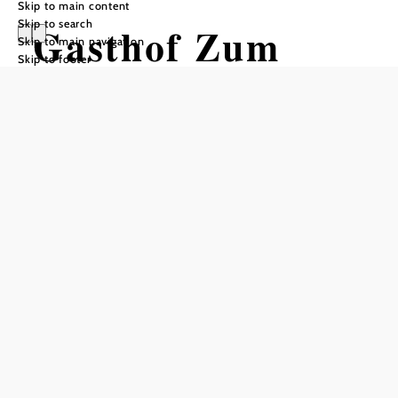
Skip to main content
Skip to search
Gasthof Zum
Skip to main navigation
Skip to footer
Touristen
Add to favorites
The inn is currently only open for events.
Certified
service
provider
Amenities