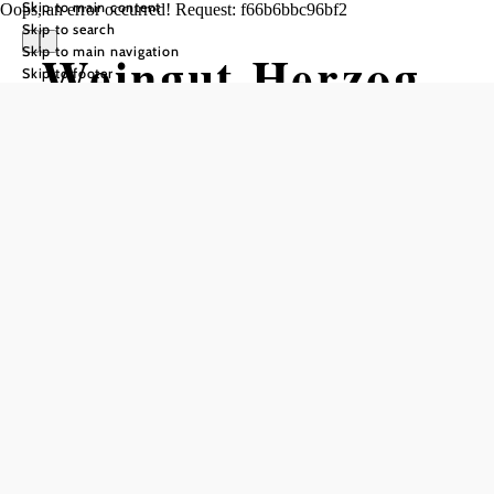
Skip to main content
Oops, an error occurred! Request: f66b6bbc96bf2
Skip to search
Skip to main navigation
Weingut Herzog
Skip to footer
Opening hours
Reserve a table by phone
Farm-direct sales with tastings available
Tue, Wed, Thu: 1:00 p.m.–6:00 p.m.
Fri, Sat: 10:00 a.m.–6:00 p.m.
You can find the current wine tavern opening hours on our
website.