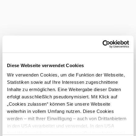
The huge selection of local - almost bonelessly prepared -
fish, regional and seasonal delicacies and a down-to-earth,
cozy Buschenschank (typical tavern) atmosphere are
among the guarantees for success.
A great children's play area means that younger guests can
also enjoy their stay. There are 3 large aquariums in the
garden, which amaze children and adults alike!
Current weather in Perchtoldsdorf
Today, 10.08.2026
25° to 34°
Diese Webseite verwendet Cookies
©
Firmen ABC
Wir verwenden Cookies, um die Funktion der Webseite,
Cloudy
Statistiken sowie auf Ihre Interessen zugeschnittene
Wind speed
2,9 km/h
Inhalte zu ermöglichen. Eine Weitergabe dieser Daten
erfolgt ausschließlich pseudonymisiert. Mit Klick auf
Tomorrow, 11.08.2026
23° to 30°
„Cookies zulassen“ können Sie unsere Webseite
Cloudy
weiterhin in vollem Umfang nutzen. Diese Cookies
Wind speed
3,3 km/h
werden – mit Ihrer Einwilligung – auch von Drittanbietern
in den USA verarbeitet und verwendet. In den USA
Discover the area
besteht derzeit kein angemessenes Datenschutzniveau,