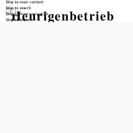
Skip to main content
Skip to search
Heurigenbetrieb
Skip to main navigation
Skip to footer
- Fischheuriger
Leopold und
Grete Distl
Add to favorites
Welcome to the Heurigenbetrieb - Fischheuriger Leopold and
Grete Distl