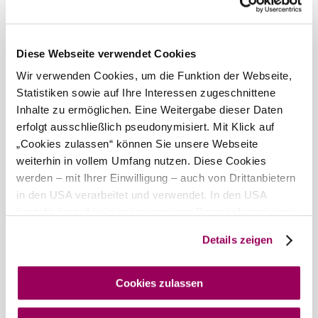
Wind speed
3,7 km/h
Tomorrow, 07.08.2026
22° to 31°
Diese Webseite verwendet Cookies
Cloudy
Wir verwenden Cookies, um die Funktion der Webseite,
Wind speed
4,4 km/h
Statistiken sowie auf Ihre Interessen zugeschnittene
Inhalte zu ermöglichen. Eine Weitergabe dieser Daten
Discover the area
erfolgt ausschließlich pseudonymisiert. Mit Klick auf
„Cookies zulassen“ können Sie unsere Webseite
Attractions, hotels, tours &amp; more
weiterhin in vollem Umfang nutzen. Diese Cookies
werden – mit Ihrer Einwilligung – auch von Drittanbietern
Search
10 km
20 km
radius
in den USA verarbeitet und verwendet. In den USA
©
schmuckenschlager
besteht derzeit kein angemessenes Datenschutzniveau,
und es ist nicht ausgeschlossen, dass staatliche
Details zeigen
Sicherheitsbehörden entsprechende Anordnungen
gegenüber den Drittanbietern (Google und Meta
Platforms, Inc.) treffen, um Zugriff auf Daten zu Kontroll-
Cookies zulassen
Wienerwald Tourismus GmbH
und Überwachungszwecken zu erhalten. Dagegen gibt es
+43 2231 62176
keine wirksamen Rechtsbehelfe und