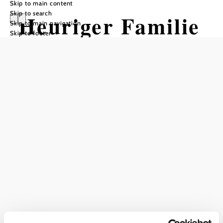
Skip to main content
Skip to search
Heuriger Familie
Skip to main navigation
Skip to footer
Schmuckenschlag
er
Add to favorites
Current weather in Klosterneuburg
Today, 06.08.2026
28° to 33°
Cloudy