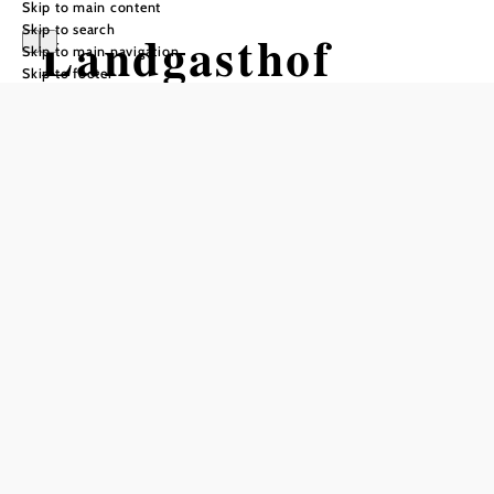
Skip to main content
Skip to search
Landgasthof
Skip to main navigation
Skip to footer
Windischhütte
Add to favorites
The Landgasthof Windischhütte is a traditional inn with its
own farm and home slaughtering. Guests can stay in rooms
with television and enjoy the comfort of an elevator in the
house. The kitchen offers hot meals throughout the day.
The inn is situated in a quiet location at 500m above sea
level, in the heart of the Vienna Woods and only 17 km
from the center of Vienna. Closing days are Monday and
Tuesday. The price for an overnight stay including
breakfast is 31 euros for a double room and 34 euros for a