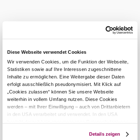
Specialties: home-made pork and beef stew
Current weather in Berndorf
Today, 07.08.2026
23° to 26°
Diese Webseite verwendet Cookies
Cloudy
Wind speed
1,3 km/h
Wir verwenden Cookies, um die Funktion der Webseite,
Statistiken sowie auf Ihre Interessen zugeschnittene
Tomorrow, 08.08.2026
19° to 29°
Inhalte zu ermöglichen. Eine Weitergabe dieser Daten
erfolgt ausschließlich pseudonymisiert. Mit Klick auf
Cloudy
„Cookies zulassen“ können Sie unsere Webseite
Wind speed
2,1 km/h
weiterhin in vollem Umfang nutzen. Diese Cookies
werden – mit Ihrer Einwilligung – auch von Drittanbietern
Discover the area
in den USA verarbeitet und verwendet. In den USA
besteht derzeit kein angemessenes Datenschutzniveau,
Attractions, hotels, tours &amp; more
und es ist nicht ausgeschlossen, dass staatliche
Details zeigen
Search
Sicherheitsbehörden entsprechende Anordnungen
10 km
20 km