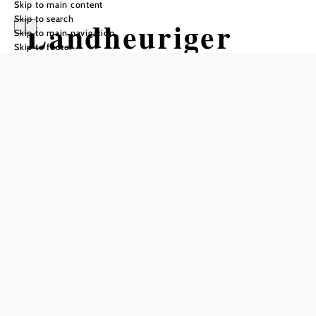
Skip to main content
Skip to search
Landheuriger
Skip to main navigation
Skip to footer
Wöhrer
Add to favorites
Welcome to the Landheurigen Wöhrer
a traditional wine tavern with regional delicacies, cold and
warm cuisine
Feel at home with us. Our lovingly furnished wine tavern
is the perfect place to relax with family and friends.
Pleasant lighting and the use of natural materials ensure a
good indoor climate and invite you to linger.