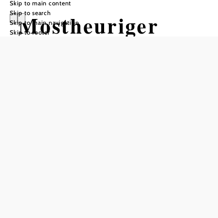
Skip to main content
Skip to search
Mostheuriger
Skip to main navigation
Skip to footer
Reisberg
Reserve a table by phone
Add to favorites
A lovely place to linger!
The Reisberghof (also known as Handelhof) is located on
a former hiking trail from Thenneberg to Schöpfl at 550 m
above sea level. The Reisberghof was first mentioned in