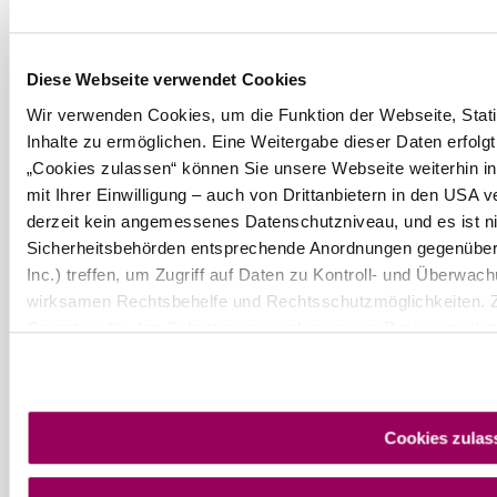
Wienerwald Tourismus GmbH
+43 2231 62176
Diese Webseite verwendet Cookies
office@wienerwald.info
Wir verwenden Cookies, um die Funktion der Webseite, Stati
Inhalte zu ermöglichen. Eine Weitergabe dieser Daten erfolgt
Order brochures
Newsletter abonnieren
„Cookies zulassen“ können Sie unsere Webseite weiterhin i
mit Ihrer Einwilligung – auch von Drittanbietern in den USA 
derzeit kein angemessenes Datenschutzniveau, und es ist ni
Legal notice
Data protection
Sicherheitsbehörden entsprechende Anordnungen gegenüber d
Inc.) treffen, um Zugriff auf Daten zu Kontroll- und Überwa
wirksamen Rechtsbehelfe und Rechtsschutzmöglichkeiten. 
Garantien für den Schutz personenbezogener Daten gewährt. 
Form, sodass keine eindeutige Zuordnung möglich ist) sowie
Internetanbieter, Endgerät und Bildschirmauflösung an Googl
Cookies und einer möglichen späteren Deaktivierung finden 
Copyright © Wienerwald Tourismus GmbH
Cookies zulas