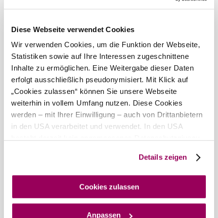
Tomorrow, 09.08.2026
18° to 31°
Partly cloudy
Diese Webseite verwendet Cookies
Wind speed
2,8 km/h
Wir verwenden Cookies, um die Funktion der Webseite,
Statistiken sowie auf Ihre Interessen zugeschnittene
Discover the area
Inhalte zu ermöglichen. Eine Weitergabe dieser Daten
erfolgt ausschließlich pseudonymisiert. Mit Klick auf
Attractions, hotels, tours &amp; more
„Cookies zulassen“ können Sie unsere Webseite
Search
10 km
20 km
weiterhin in vollem Umfang nutzen. Diese Cookies
radius
werden – mit Ihrer Einwilligung – auch von Drittanbietern
null
in den USA verarbeitet und verwendet. In den USA
besteht derzeit kein angemessenes Datenschutzniveau,
und es ist nicht ausgeschlossen, dass staatliche
Details zeigen
Sicherheitsbehörden entsprechende Anordnungen
gegenüber den Drittanbietern (Google und Meta
Platforms, Inc.) treffen, um Zugriff auf Daten zu Kontroll-
Cookies zulassen
Wienerwald Tourismus GmbH
und Überwachungszwecken zu erhalten. Dagegen gibt es
+43 2231 62176
keine wirksamen Rechtsbehelfe und
office@wienerwald.info
Anpassen