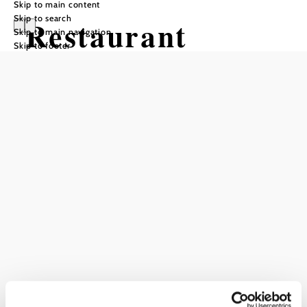
Skip to main content
Skip to search
Restaurant
Skip to main navigation
Skip to footer
Lindenhof
Add to favorites
Current weather in Pressbaum
Today, 08.08.2026
22° to 28°
Partly cloudy
Wind speed
2,3 km/h