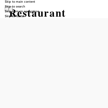
Skip to main content
Skip to search
Restaurant
Skip to main navigation
Skip to footer
Poseidon -
Griechische
Spezialitäten
Add to favorites
Open daily from 11.00 to 15.00 and from 17.00 to 24.00.
Sundays and public holidays hot meals all day