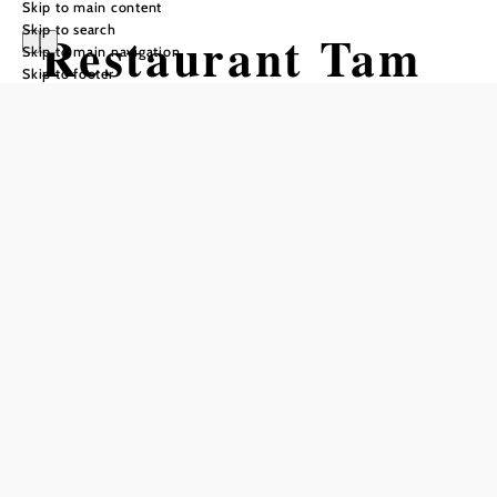
Skip to main content
Skip to search
Restaurant Tam
Skip to main navigation
Skip to footer
Opening hours
Reserve a table by phone
Closed on Mondays; Tue–Sun 11:30 a.m.–3:00 p.m., 5:30
p.m.–11:00 p.m.
Add to favorites
Healthy Asian food - freshly prepared