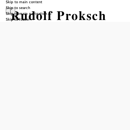
Skip to main content
Skip to search
Rudolf Proksch
Skip to main navigation
Skip to footer
Hütte und
Klesheimwarte
Add to favorites
Huts with a view - at the summit of the Pfaffstättner Kogel
At 541 m above sea level, the Rudolf Proksch Hut
welcomes its guests. The Klesheim lookout point on the
Pfaffstättner Kogel offers views far beyond the dense
recreational area of the Vienna Woods.
Since its reopening in May 2017 after two years of general