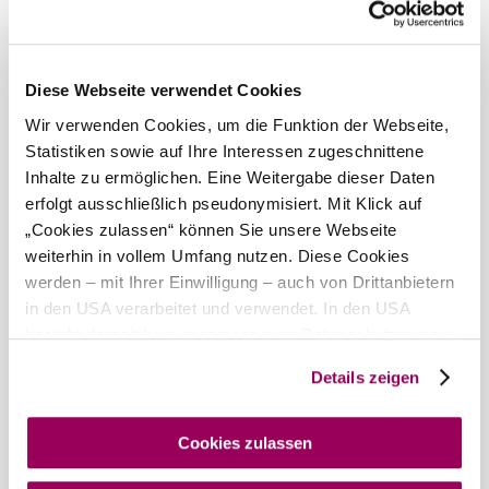
Wind speed
3,1 km/h
Tomorrow, 11.08.2026
25° to 31°
Diese Webseite verwendet Cookies
Cloudy
Wir verwenden Cookies, um die Funktion der Webseite,
Wind speed
4,1 km/h
Statistiken sowie auf Ihre Interessen zugeschnittene
Inhalte zu ermöglichen. Eine Weitergabe dieser Daten
Discover the area
erfolgt ausschließlich pseudonymisiert. Mit Klick auf
„Cookies zulassen“ können Sie unsere Webseite
Attractions, hotels, tours &amp; more
weiterhin in vollem Umfang nutzen. Diese Cookies
Search
10 km
20 km
werden – mit Ihrer Einwilligung – auch von Drittanbietern
radius
in den USA verarbeitet und verwendet. In den USA
null
besteht derzeit kein angemessenes Datenschutzniveau,
und es ist nicht ausgeschlossen, dass staatliche
Details zeigen
Sicherheitsbehörden entsprechende Anordnungen
gegenüber den Drittanbietern (Google und Meta
Platforms, Inc.) treffen, um Zugriff auf Daten zu Kontroll-
Cookies zulassen
und Überwachungszwecken zu erhalten. Dagegen gibt es
Wienerwald Tourismus GmbH