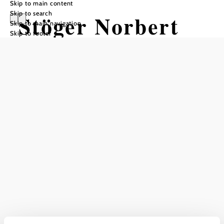
Skip to main content
Skip to search
Stöger Norbert
Skip to main navigation
Skip to footer
Add to favorites
More to discover
Stöger Norbert
Infrastructure
Discover more
Current weather in Gumpoldskirchen
Today, 10.08.2026
31° to 35°
Cloudy