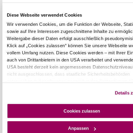
Diese Webseite verwendet Cookies
Wir verwenden Cookies, um die Funktion der Webseite, Stati
sowie auf Ihre Interessen zugeschnittene Inhalte zu ermögli
©
show more pictures in gallery
castelnuovo
Current weather in Klosterneuburg
Weitergabe dieser Daten erfolgt ausschließlich pseudonymisi
Klick auf „Cookies zulassen“ können Sie unsere Webseite wei
vollem Umfang nutzen. Diese Cookies werden – mit Ihrer Ein
Today, 07.08.2026
25° to 28°
auch von Drittanbietern in den USA verarbeitet und verwende
USA besteht derzeit kein angemessenes Datenschutzniveau,
Cloudy
Wind speed
2,7 km/h
nicht ausgeschlossen, dass staatliche Sicherheitsbehörden
entsprechende Anordnungen gegenüber den Drittanbietern (
Tomorrow, 08.08.2026
21° to 30°
Meta Platforms, Inc.) treffen, um Zugriff auf Daten zu Kontrol
Details 
Überwachungszwecken zu erhalten. Dagegen gibt es keine
Cloudy
Rechtsbehelfe und Rechtsschutzmöglichkeiten. Zudem werd
Wind speed
2,8 km/h
USA keine geeigneten Garantien für den Schutz personenbe
Cookies zulassen
Daten gewährt. Wir geben nur Ihre IP-Adresse (in gekürzter
Discover the area
sodass keine eindeutige Zuordnung möglich ist) sowie techn
Anpassen
Informationen wie Browser, Internetanbieter, Endgerät und