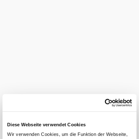
your heart desires is there. Not forgetting, of course, the
delicious, even certified organic wines and fruit juices. A
place to simply feel good!
Certified
service
provider
Amenities
&
facilities
Parking
Terrace/guest
garden
Sales from the
farm
Diese Webseite verwendet Cookies
Organic wine
Wir verwenden Cookies, um die Funktion der Webseite,