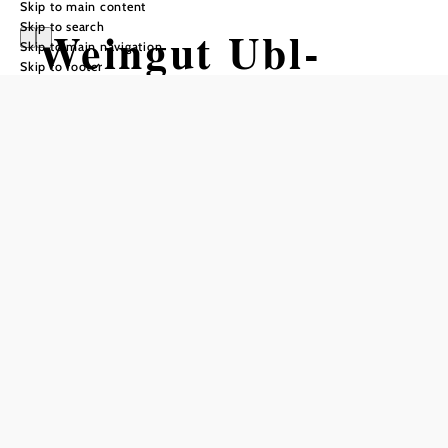
Skip to main content
Skip to search
Weingut Ubl-
Skip to main navigation
Skip to footer
Doschek
Add to favorites
If only one thing could be emphasized, it would probably
be the exceptional location of the Ubl-Doschek family's
wine tavern in the middle of the vineyards on a hill in
Kritzendorf. From here there is a unique view over the
Danube and as far as Vienna. But there is much more to
praise! For example, the somewhat different,
Mediterranean-inspired menu: Wine tavern tapas, smoked
salmon trout, roast beef, sheep's cheese, a variety of salads
and vegetarian dishes, homemade pastries - everything