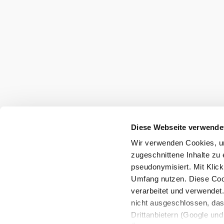
Wienerwald Tourismus GmbH
+43 2231 62176
office@wienerwald.info
Legal notice
Data protection
Diese Webseite verwende
Wir verwenden Cookies, um
Copyright © Wienerwald Tourismus GmbH
zugeschnittene Inhalte zu 
pseudonymisiert. Mit Klic
Umfang nutzen. Diese Cook
verarbeitet und verwendet
nicht ausgeschlossen, da
Drittanbietern (Google und 