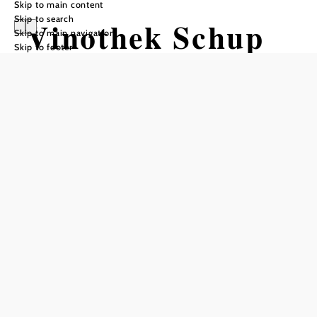
Skip to main content
Skip to search
Vinothek Schup
Skip to main navigation
Skip to footer
Opening hours
Reserve a table by phone
Every Friday, 2:00 p.m.–8:00 p.m.
Add to favorites
In the middle of the world-famous Thermenregion Vienna
Woods, which is known and appreciated for its special
wines, is the village of Guntramsdorf and in the heart of