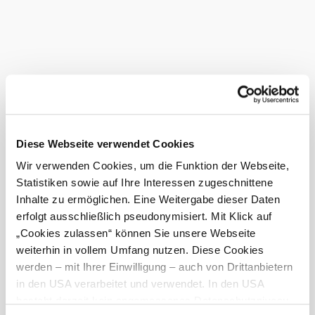
sensation.
Send me your questions and I will be very happy to
answer them.
Yours, Patricia Kriechbaum
Current weather in Klosterneuburg
Today, 07.08.2026
21° to 29°
Diese Webseite verwendet Cookies
Cloudy
Wir verwenden Cookies, um die Funktion der Webseite,
Wind speed
3,7 km/h
Statistiken sowie auf Ihre Interessen zugeschnittene
Inhalte zu ermöglichen. Eine Weitergabe dieser Daten
Tomorrow, 08.08.2026
20° to 28°
erfolgt ausschließlich pseudonymisiert. Mit Klick auf
„Cookies zulassen“ können Sie unsere Webseite
Cloudy
weiterhin in vollem Umfang nutzen. Diese Cookies
Wind speed
2,1 km/h
werden – mit Ihrer Einwilligung – auch von Drittanbietern
in den USA verarbeitet und verwendet. In den USA
Discover the area
besteht derzeit kein angemessenes Datenschutzniveau,