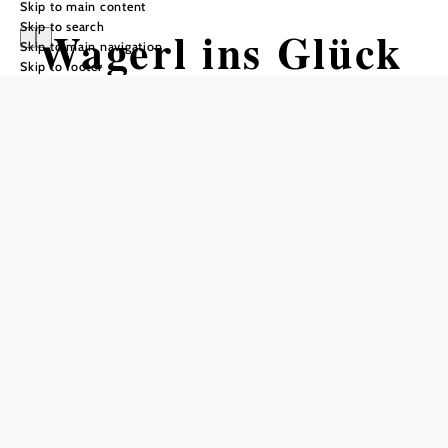
Skip to main content
Skip to search
Wagerl ins Glück
Skip to main navigation
Skip to footer
Add to favorites
Visit us in Hofkirchnergasse!
the small catering for special requirements
We make your celebration something special.
Agapas, christenings, birthday parties, picnics under a
starry sky, champagne receptions or product presentations,
the Wagerl ins Glück is also a very special highlight at
your event.
Alcoholic and non-alcoholic drinks and, if desired, both
sweet snacks and savory finger food are offered.
It offers an all-round carefree package and is also a visual