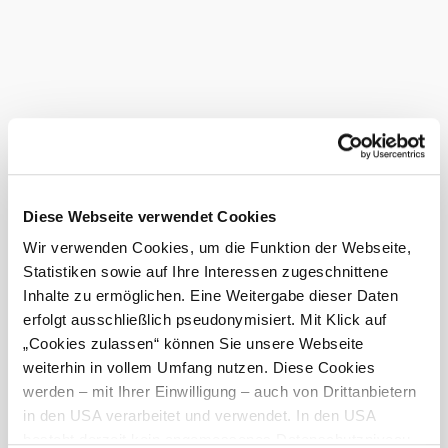
game dishes are also on offer. The wine tavern offers space
for 140 guests both indoors and in the beautiful garden.
The grapes for Gross's excellent wine are harvested from
its own four-hectare vineyard.
The team is always present at the annual wine festival in
Traiskirchen to pamper its guests there too.
Current weather in Traiskirchen
©
Weingut Gross
Today, 10.08.2026
22° to 35°
Diese Webseite verwendet Cookies
Wir verwenden Cookies, um die Funktion der Webseite,
Cloudy
Statistiken sowie auf Ihre Interessen zugeschnittene
Wind speed
2,2 km/h
Inhalte zu ermöglichen. Eine Weitergabe dieser Daten
erfolgt ausschließlich pseudonymisiert. Mit Klick auf
Tomorrow, 11.08.2026
24° to 31°
„Cookies zulassen“ können Sie unsere Webseite
Cloudy
weiterhin in vollem Umfang nutzen. Diese Cookies
Wind speed
3,8 km/h
werden – mit Ihrer Einwilligung – auch von Drittanbietern
in den USA verarbeitet und verwendet. In den USA
Discover the area
besteht derzeit kein angemessenes Datenschutzniveau,