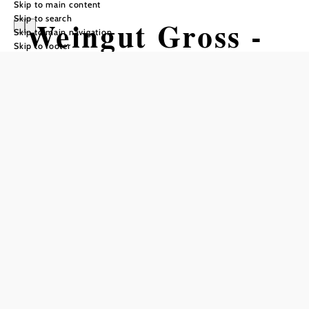
Skip to main content
Skip to search
Weingut Gross -
Skip to main navigation
Skip to footer
Friedrich &
Margarete
Add to favorites
Welcome!
The wine tavern is one of the few establishments with a
real tradition. A wonderful indoor area with a spacious
guest garden invites you to enjoy a cozy culinary
experience. Once a month there is a "Ripperltag", and