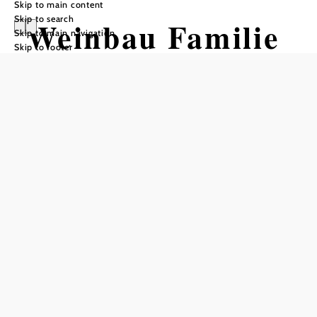
Skip to main content
Skip to search
Weinbau Familie
Skip to main navigation
Skip to footer
Riegler-Dorner
Add to favorites
Six times a year it's "ausg'steckt is" for 2 weeks with the
Riegler-Dorner family. In the cozy rustic restaurant with
120 seats you can relax in a family atmosphere. The
courtyard garden with an arbor offers space for around 100
people to enjoy the sunshine outdoors.
The typical, down-to-earth Heurigen buffet with hot and
cold dishes ensures the physical well-being of our guests.
We do our own brining and various products such as